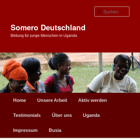
Zum
primären
Such
Inhalt
springen
Somero Deutschland
Bildung für junge Menschen in Uganda
Hauptmenü
Home
Unsere Arbeit
Aktiv werden
Testimonials
Über uns
Uganda
Impressum
Busia