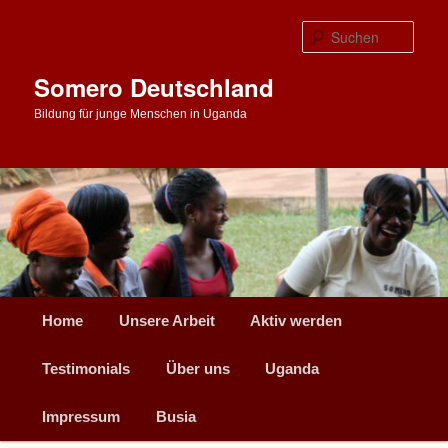
Zum
primären
Such
Inhalt
springen
Somero Deutschland
Bildung für junge Menschen in Uganda
Hauptmenü
Home
Unsere Arbeit
Aktiv werden
Testimonials
Über uns
Uganda
Impressum
Busia