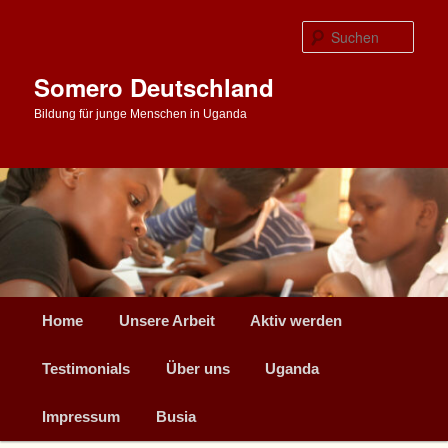
Zum
Zum
primären
sekundären
Such
Inhalt
Inhalt
springen
springen
Somero Deutschland
Bildung für junge Menschen in Uganda
Hauptmenü
Home
Unsere Arbeit
Aktiv werden
Testimonials
Über uns
Uganda
Impressum
Busia