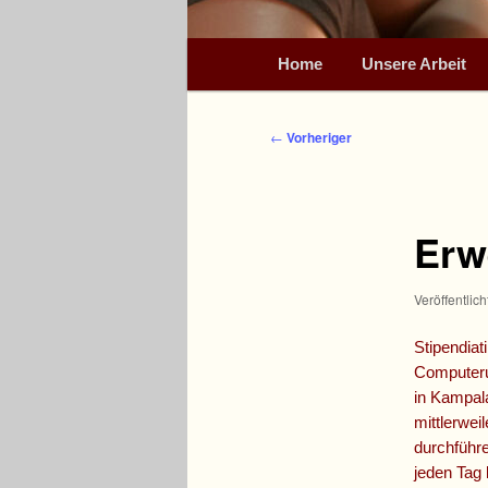
Hauptmenü
Home
Unsere Arbeit
Beitragsnavigation
←
Vorheriger
Erw
Veröffentlic
Stipendia
Computerun
in Kampala
mittlerwei
durchführe
jeden Tag