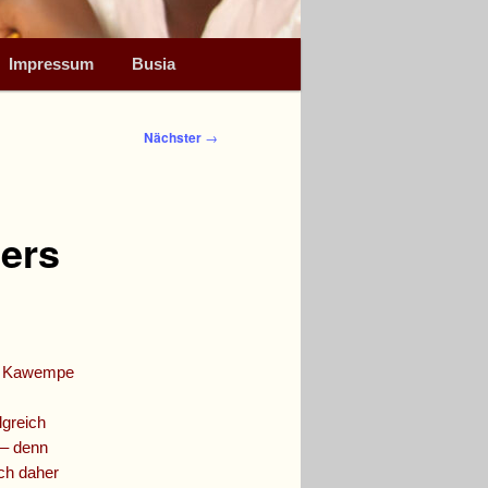
Impressum
Busia
Nächster
→
ers
eil Kawempe
lgreich
 – denn
ch daher